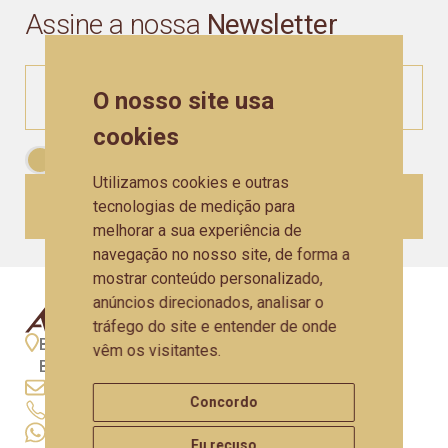
Assine a nossa
Newsletter
O nosso site usa
cookies
Aceito as
Políticas de Privacidade
Utilizamos cookies e outras
CADASTRAR
tecnologias de medição para
melhorar a sua experiência de
navegação no nosso site, de forma a
mostrar conteúdo personalizado,
anúncios direcionados, analisar o
tráfego do site e entender de onde
BR 470 - Km 207,330 - N° 9653 - São Valentim -
vêm os visitantes.
Bento Gonçalves - RS
artesano@artesano.com.br
Concordo
+55 (54) 3458.3400
+55 (54) 99633-5772
Eu recuso