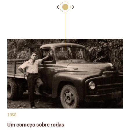
1958
198
Um começo sobre rodas
Na