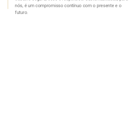
nós, é um compromisso contínuo com o presente e o
futuro.
REDE SOCIAL
Segue
@artesanomoveis
no
Instagram