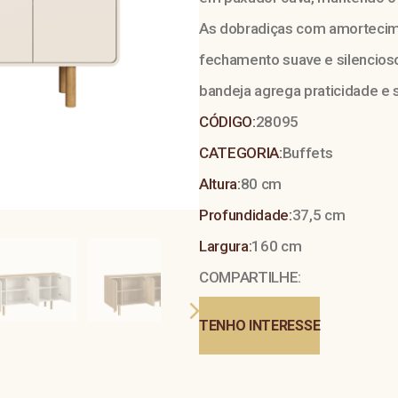
As dobradiças com amortecim
fechamento suave e silencios
bandeja agrega praticidade e 
CÓDIGO:
28095
CATEGORIA:
Buffets
Altura:
80 cm
Profundidade:
37,5 cm
Largura:
160 cm
COMPARTILHE:
TENHO INTERESSE