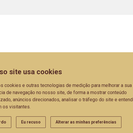
Políticas de Priva
Home
Odense
S
so site usa cookies
Empresa
Aura
os cookies e outras tecnologias de medição para melhorar a sua
Catálogos
Luna
cia de navegação no nosso site, de forma a mostrar conteúdo
Parceiros
Oslo
zado, anúncios direcionados, analisar o tráfego do site e entend
 os visitantes.
Blog
Trend
rdo
Eu recuso
Alterar as minhas preferências
Complementos