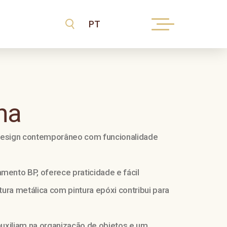
ha
design contemporâneo com funcionalidade
nto BP, oferece praticidade e fácil
ura metálica com pintura epóxi contribui para
uxiliam na organização de objetos e um