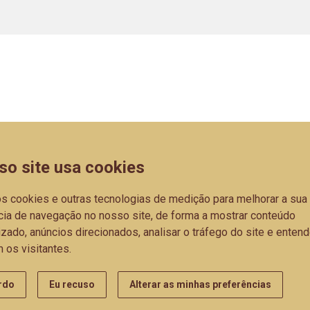
Políticas de Priva
Home
Odense
S
so site usa cookies
Empresa
Aura
os cookies e outras tecnologias de medição para melhorar a sua
Catálogos
Luna
cia de navegação no nosso site, de forma a mostrar conteúdo
Parceiros
Oslo
zado, anúncios direcionados, analisar o tráfego do site e entend
 os visitantes.
Blog
Trend
rdo
Eu recuso
Alterar as minhas preferências
Complementos