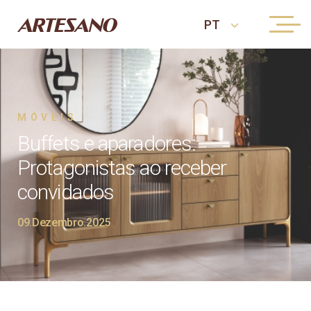
MÓVEIS
Buffets e aparadores:
Protagonistas ao receber
convidados
09.Dezembro.2025